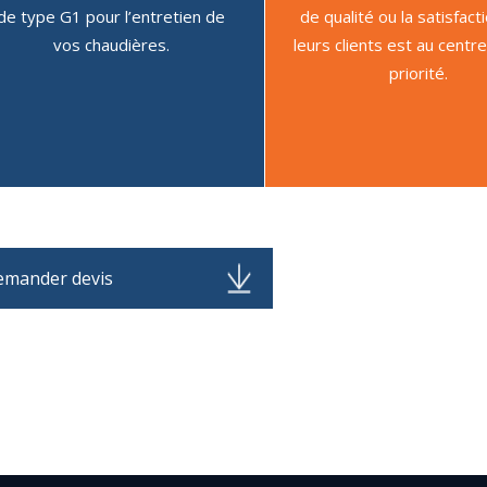
de type G1 pour l’entretien de
de qualité ou la satisfact
vos chaudières.
leurs clients est au centre
priorité.
mander devis