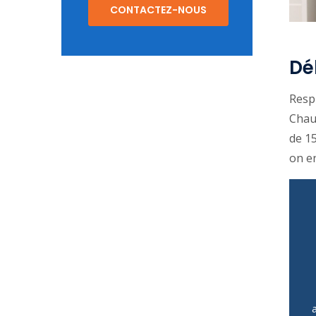
CONTACTEZ-NOUS
Dé
Respi
Chauf
de 15
on en