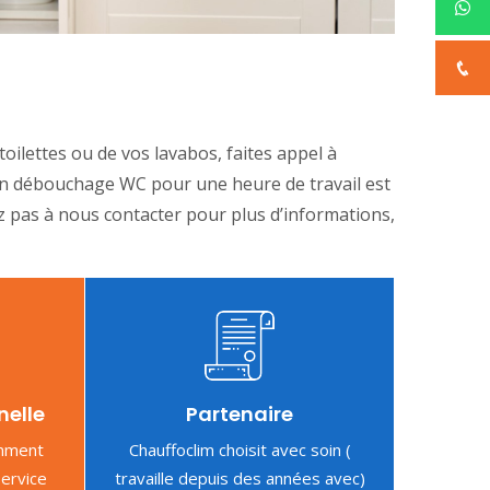
oilettes ou de vos lavabos, faites appel à
 un débouchage WC pour une heure de travail est
z pas à nous contacter pour plus d’informations,
nelle
Partenaire
amment
Chauffoclim choisit avec soin (
service
travaille depuis des années avec)